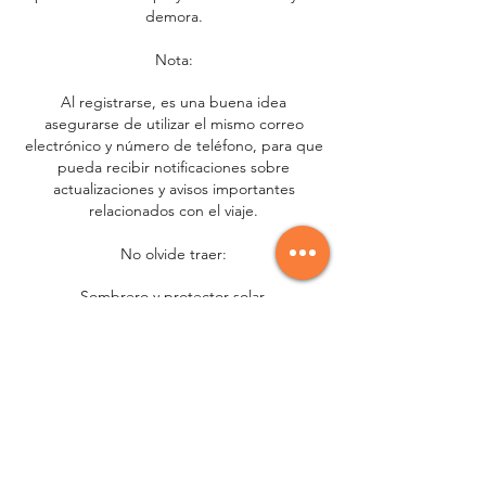
demora.
Nota:
Al registrarse, es una buena idea
asegurarse de utilizar el mismo correo
electrónico y número de teléfono, para que
pueda recibir notificaciones sobre
actualizaciones y avisos importantes
relacionados con el viaje.
No olvide traer:
Sombrero y protector solar.
Zapatos cómodos para caminar.
Agua, bocadillos y pasaporte.
NO INCLUIDO EN EL TOUR
Seguro de salud.
Todo tipo de bebidas