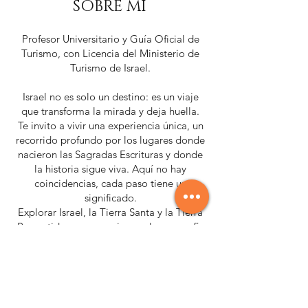
SOBRE MI
Profesor Universitario y Guía Oficial de
Turismo, con Licencia del Ministerio de
Turismo de Israel.
Israel no es solo un destino: es un viaje
que transforma la mirada y deja huella.
Te invito a vivir una experiencia única, un
recorrido profundo por los lugares donde
nacieron las Sagradas Escrituras y donde
la historia sigue viva. Aquí no hay
coincidencias, cada paso tiene un
significado.
Explorar Israel, la Tierra Santa y la Tierra
Prometida, es sumergirse en la geografía
de nuestra identidad. Más allá de la fe,
esta tierra fue escenario de los grandes
relatos bíblicos: los Jueces, los Profetas,
los Reyes, y el camino que recorrió Jesús.
Un viaje que conecta historia, cultura y