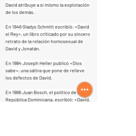
David atribuye a sí mismo la explotación 
de los demás.
En 1946 Gladys Schmitt escribió: «David 
el Rey», un libro criticado por su sincero 
retrato de la relación homosexual de 
David y Jonatán.
En 1984 Joseph Heller publicó «Dios 
sabe», una sátira que pone de relieve 
los defectos de David.
En 1966 Juan Bosch, el político de la 
República Dominicana, escribió: «David, 
la biografía de un rey», analizando el 
aspecto político de la vida de David.
Allan Massie, en 1966, escribió «El Rey 
David», que describe a David como 