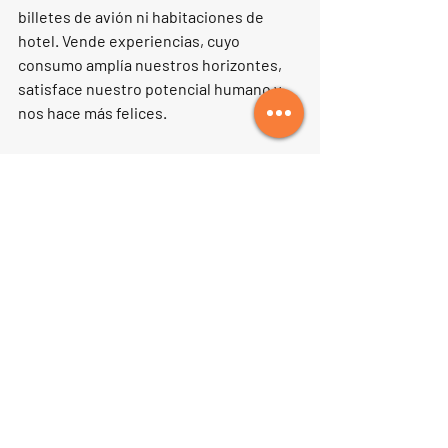
billetes de avión ni habitaciones de 
hotel. Vende experiencias, cuyo 
consumo amplía nuestros horizontes, 
satisface nuestro potencial humano y 
nos hace más felices. 
Te invito a que conozcas donde la 
historia comenzó.
Entradas relacionadas
Ver todo