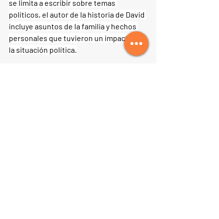
se limita a escribir sobre temas 
políticos, el autor de la historia de David 
incluye asuntos de la familia y hechos 
personales que tuvieron un impacto en 
la situación política.
David, en la Biblia, es un personaje que 
evoluciona, no sólo en su posición 
social y política, de pastor de ovejas a 
rey, sino también humanamente, desde 
una juventud vigorosa hasta su patética 
vejez.
Entradas relacionadas
Ver todo