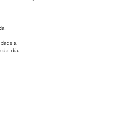
da.
udadela.
 del día.