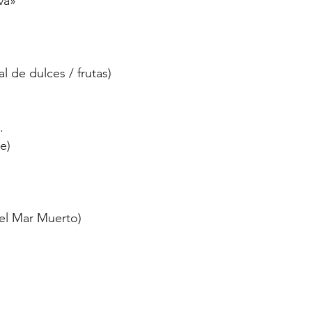
va»
l de dulces / frutas)
.
e)
 el Mar Muerto)