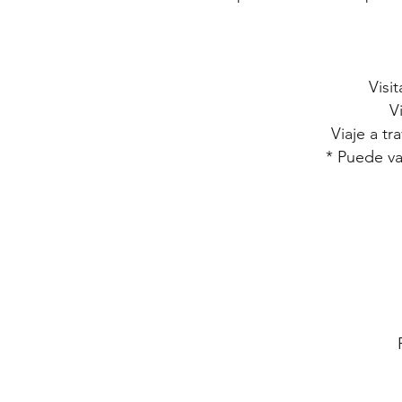
Visi
V
Viaje a t
* Puede va