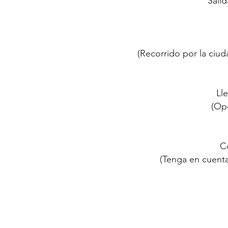
Salid
(Recorrido por la ciud
Lle
(Op
C
(Tenga en cuenta