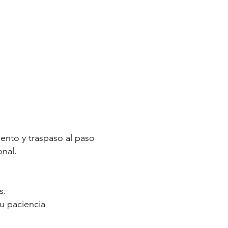
iento y traspaso al paso
onal.
s.
u paciencia