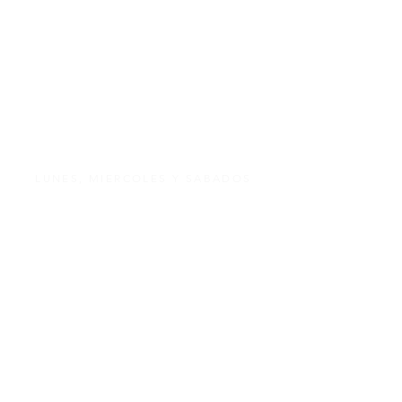
TOURS EN BELEN Y JERICO
DIA COMPLETO CON GUIA
INGLES
LUNES, MIERCOLES Y SABADOS
AIRE ACONDICIONADO
GUIA CERTIFICADO
SALIDAS DESDE SU HOTEL
ENTRADAS INCLUIDAS